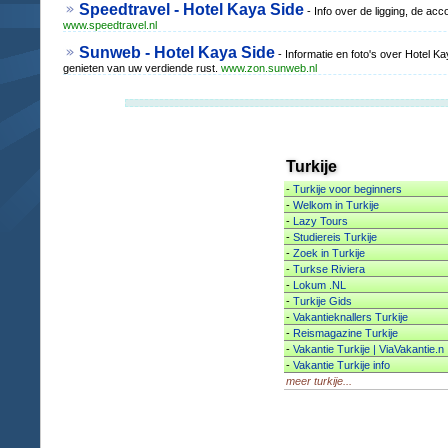
Speedtravel - Hotel Kaya Side
- Info over de ligging, de acc
www.speedtravel.nl
Sunweb - Hotel Kaya Side
- Informatie en foto's over Hotel Ka
genieten van uw verdiende rust.
www.zon.sunweb.nl
Turkije
-
Turkije voor beginners
-
Welkom in Turkije
-
Lazy Tours
-
Studiereis Turkije
-
Zoek in Turkije
-
Turkse Riviera
-
Lokum .NL
-
Turkije Gids
-
Vakantieknallers Turkije
-
Reismagazine Turkije
-
Vakantie Turkije | ViaVakantie.n
-
Vakantie Turkije info
meer turkije...